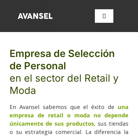
Saltar
al
Toggle
contenido
Navigation
SERVICIOS
Empresa de Selección
de Personal
CONÓCENOS
en el sector del Retail y
FORMACIÓN
Moda
OFERTAS DE EMPLEO
En Avansel sabemos que el éxito de
una
empresa de retail o moda no depende
únicamente de sus productos,
sus tiendas
CONTACTA CON NOSOT
o su estrategia comercial. La diferencia la