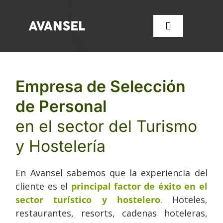
Saltar
al
Toggle
contenido
Navigation
SERVICIOS
Empresa de Selección
de Personal
CONÓCENOS
en el sector del Turismo
FORMACIÓN
y Hostelería
OFERTAS DE EMPLEO
En Avansel sabemos que la experiencia del
cliente es el
principal factor de éxito en el
sector turístico y hostelero
. Hoteles,
CONTACTA CON NOSOT
restaurantes, resorts, cadenas hoteleras,