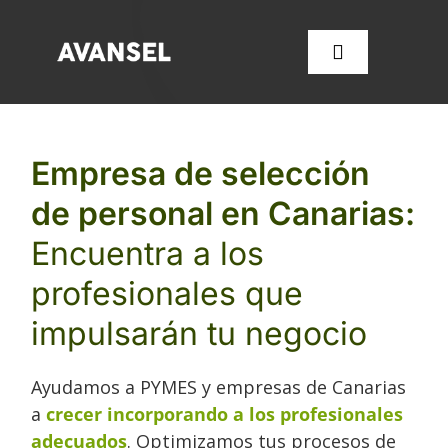
Saltar
al
Toggle
contenido
Navigation
SERVICIOS
Empresa de selección
de personal en Canarias:
CONÓCENOS
Encuentra a los
FORMACIÓN
profesionales que
impulsarán tu negocio
OFERTAS DE EMPLEO
Ayudamos a PYMES y empresas de Canarias
CONTACTA CON NOSOT
a
crecer incorporando a los profesionales
adecuados
. Optimizamos tus procesos de