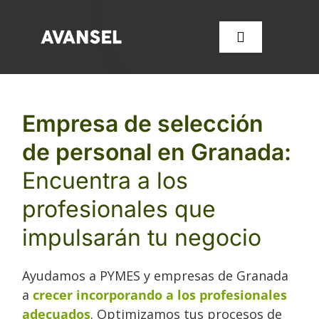
Saltar
al
Toggle
contenido
Navigation
SERVICIOS
Empresa de selección
de personal en Granada:
CONÓCENOS
Encuentra a los
FORMACIÓN
profesionales que
impulsarán tu negocio
OFERTAS DE EMPLEO
Ayudamos a PYMES y empresas de Granada
CONTACTA CON NOSOT
a
crecer incorporando a los profesionales
adecuados
. Optimizamos tus procesos de