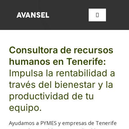
Saltar
al
Toggle
contenido
Navigation
SERVICIOS
Consultora de recursos
humanos en Tenerife:
CONÓCENOS
Impulsa la rentabilidad a
FORMACIÓN
través del bienestar y la
productividad de tu
OFERTAS DE EMPLEO
equipo.
CONTACTA CON NOSOT
Ayudamos a PYMES y empresas de Tenerife