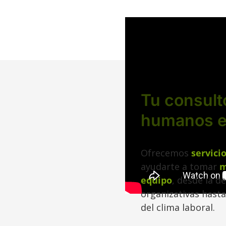
Tu consult
humanos e
Ofrecemos
servici
ayudarte a tomar
m
equipo
, desde la d
organizativas hasta
del clima laboral.