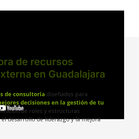
ora de recursos
xterna en Guadalajara
os de consultoría
diseñados para
ejores decisiones en la gestión de tu
efinición de roles y estructuras
 el desarrollo de liderazgo y la mejora