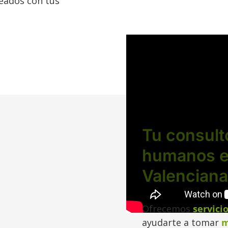
eados con tus
Tu consult
humanos e
Valenciana
Ofrecemos
servici
ayudarte a tomar
m