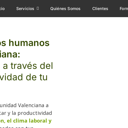
cio
Servicios
Quiénes Somos
Clientes
For
sos humanos
iana:
 a través del
ividad de tu
nidad Valenciana a
ar y la productividad
ón, el clima laboral y