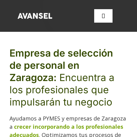
Saltar
al
Toggle
contenido
Navigation
SERVICIOS
Empresa de selección
de personal en
CONÓCENOS
Zaragoza:
Encuentra a
FORMACIÓN
los profesionales que
impulsarán tu negocio
OFERTAS DE EMPLEO
Ayudamos a PYMES y empresas de Zaragoza
CONTACTA CON NOSOT
a
crecer incorporando a los profesionales
adecuados
. Optimizamos tus procesos de