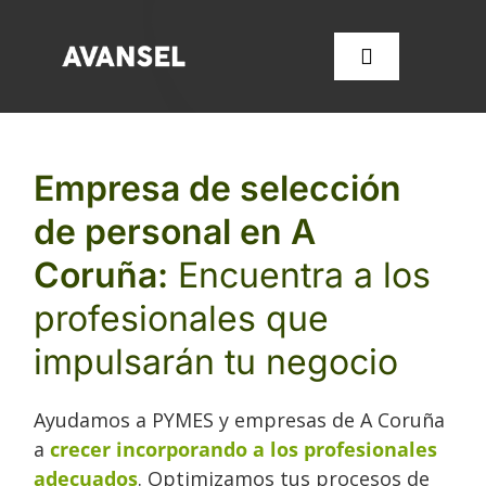
Saltar
al
Toggle
contenido
Navigation
SERVICIOS
Empresa de selección
de personal en A
CONÓCENOS
Coruña:
Encuentra a los
FORMACIÓN
profesionales que
impulsarán tu negocio
OFERTAS DE EMPLEO
Ayudamos a PYMES y empresas de A Coruña
CONTACTA CON NOSOT
a
crecer incorporando a los profesionales
adecuados
. Optimizamos tus procesos de