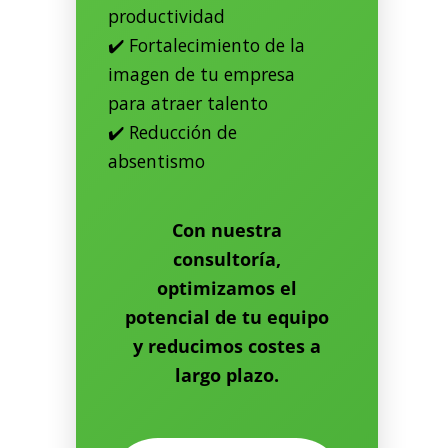
productividad
✔️ Fortalecimiento de la
imagen de tu empresa
para atraer talento
✔️ Reducción de
absentismo
Con nuestra
consultoría,
optimizamos el
potencial de tu equipo
y reducimos costes a
largo plazo.