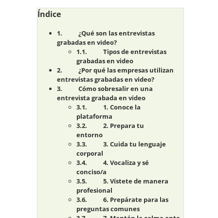
Índice
¿Qué son las entrevistas
grabadas en video?
Tipos de entrevistas
grabadas en video
¿Por qué las empresas utilizan
entrevistas grabadas en video?
Cómo sobresalir en una
entrevista grabada en video
1. Conoce la
plataforma
2. Prepara tu
entorno
3. Cuida tu lenguaje
corporal
4. Vocaliza y sé
conciso/a
5. Vístete de manera
profesional
6. Prepárate para las
preguntas comunes