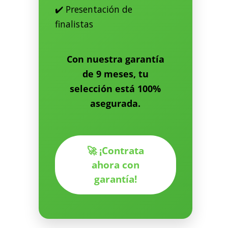
✔️ Presentación de
finalistas
Con nuestra
garantía
de 9 meses
, tu
selección está
100%
asegurada
.
🚀 ¡Contrata
ahora con
garantía!