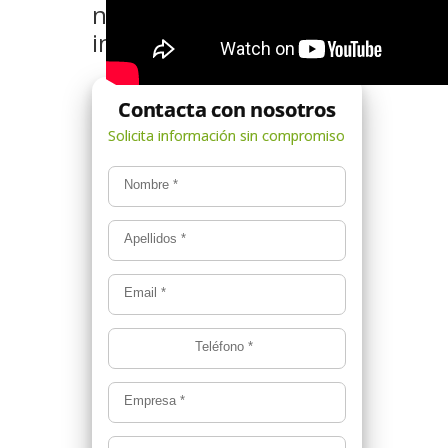
nosotros si quieres más
información
Nombre
*
Apellidos
*
Email
*
Teléfono
*
Empresa
*