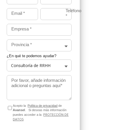
Teléfono
Email
*
*
Empresa
*
Provincia
*
¿En qué te podemos ayudar?
Por favor, añade información
adicional o preguntas aquí*
Acepto la
Política de privacidad
de
Avansel
.
Si deseas más información
PROTECCIÓN DE
puedes acceder a la
DATOS