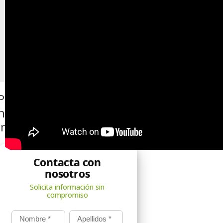
Ponte en contacto con
nosotros si quieres más
información
Nombre
*
Apellidos
*