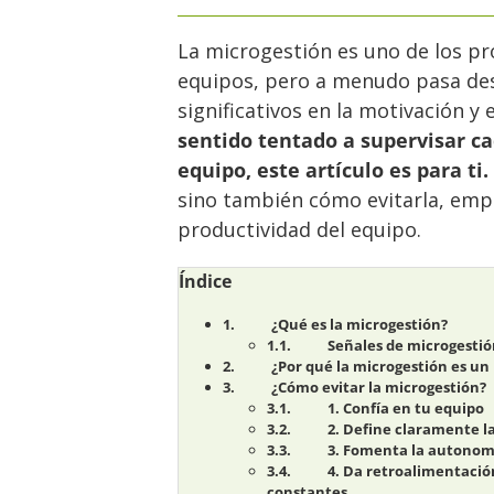
La microgestión es uno de los p
equipos, pero a menudo pasa de
significativos en la motivación y
sentido tentado a supervisar ca
equipo, este artículo es para ti.
sino también cómo evitarla, em
productividad del equipo.
Índice
¿Qué es la microgestión?
Señales de microgesti
¿Por qué la microgestión es u
¿Cómo evitar la microgestión?
1. Confía en tu equipo
2. Define claramente l
3. Fomenta la autonom
4. Da retroalimentació
constantes