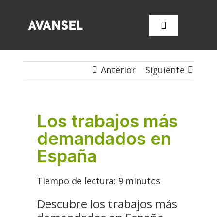
Saltar
al
Toggle
contenido
Navigation
Anterior
Siguiente
SERVICIOS
CONÓCENOS
Los trabajos más
demandados en
FORMACIÓN
España
OFERTAS DE EMPLEO
Tiempo de lectura:
9
minutos
CONTACTA CON NOSOT
Descubre los trabajos más