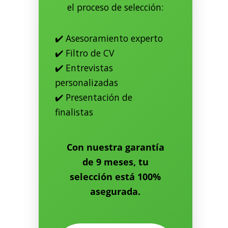
el proceso de selección:
✔️ Asesoramiento experto
✔️ Filtro de CV
✔️ Entrevistas
personalizadas
✔️ Presentación de
finalistas
Con nuestra
garantía
de 9 meses
, tu
selección está
100%
asegurada
.