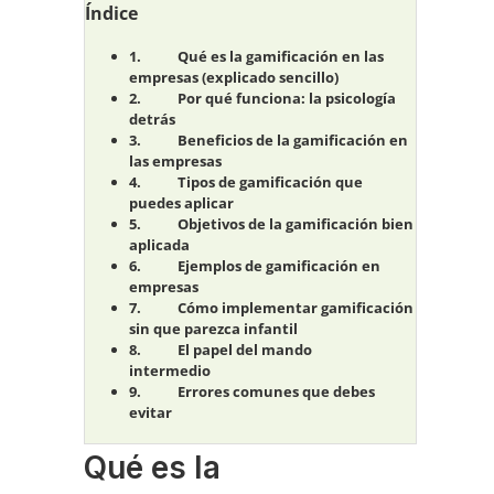
Índice
Qué es la gamificación en las
empresas (explicado sencillo)
Por qué funciona: la psicología
detrás
Beneficios de la gamificación en
las empresas
Tipos de gamificación que
puedes aplicar
Objetivos de la gamificación bien
aplicada
Ejemplos de gamificación en
empresas
Cómo implementar gamificación
sin que parezca infantil
El papel del mando
intermedio
Errores comunes que debes
evitar
Qué es la