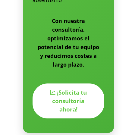
absentismo
Con nuestra
consultoría,
optimizamos el
potencial de tu equipo
y reducimos costes a
largo plazo.
📈 ¡Solicita tu
consultoría
ahora!