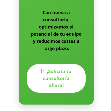
Con nuestra
consultoría,
optimizamos el
potencial de tu equipo
y reducimos costes a
largo plazo.
📈 ¡Solicita tu
consultoría
ahora!