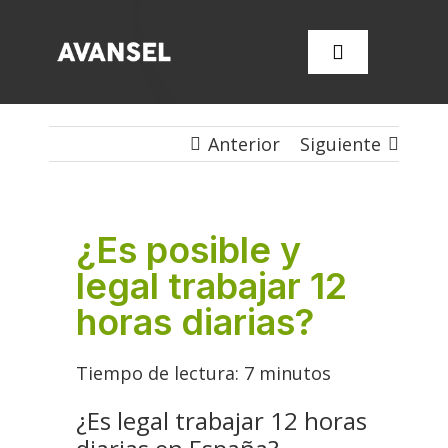
Saltar
al
Toggle
contenido
Navigation
Anterior
Siguiente
SERVICIOS
CONÓCENOS
¿Es posible y
legal trabajar 12
FORMACIÓN
horas diarias?
OFERTAS DE EMPLEO
Tiempo de lectura:
7
minutos
CONTACTA CON NOSOT
¿Es legal trabajar 12 horas