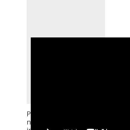
Ponte en contacto con
nosotros si quieres más
información