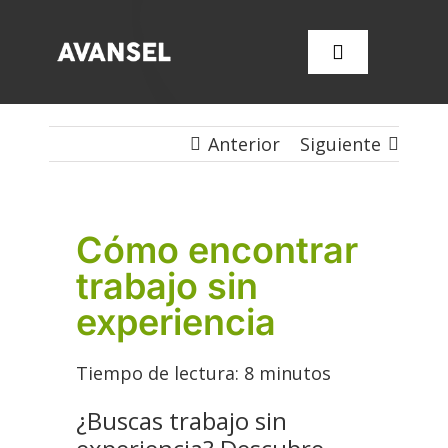
Saltar
al
Toggle
contenido
Navigation
Anterior
Siguiente
SERVICIOS
CONÓCENOS
Cómo encontrar
trabajo sin
FORMACIÓN
experiencia
OFERTAS DE EMPLEO
Tiempo de lectura:
8
minutos
CONTACTA CON NOSOT
¿Buscas trabajo sin