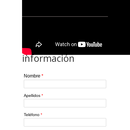
Ponte en contacto
con nosotros si
quieres más
información
Nombre
*
Apellidos
*
Teléfono
*