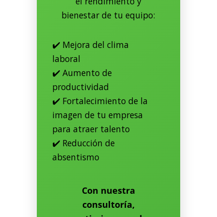
el rendimiento y
bienestar de tu equipo:
✔️ Mejora del clima
laboral
✔️ Aumento de
productividad
✔️ Fortalecimiento de la
imagen de tu empresa
para atraer talento
✔️ Reducción de
absentismo
Con nuestra
consultoría,