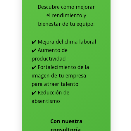
Descubre cómo mejorar
el rendimiento y
bienestar de tu equipo:
✔️ Mejora del clima laboral
✔️ Aumento de
productividad
✔️ Fortalecimiento de la
imagen de tu empresa
para atraer talento
✔️ Reducción de
absentismo
Con nuestra
consultoría,