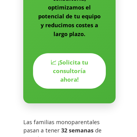
optimizamos el
potencial de tu equipo
y reducimos costes a
largo plazo.
📈 ¡Solicita tu
consultoría
ahora!
Las familias monoparentales
pasan a tener
32 semanas
de