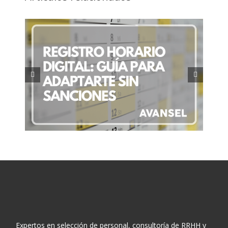
ía
Retribución flexible: Qué es y
es
cómo optimiza tu salario
Expertos en selección de personal, consultoría de RRHH y