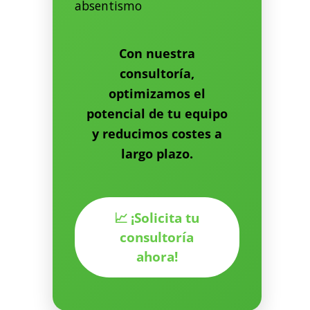
absentismo
Con nuestra
consultoría,
optimizamos el
potencial de tu equipo
y reducimos costes a
largo plazo.
📈 ¡Solicita tu
consultoría
ahora!