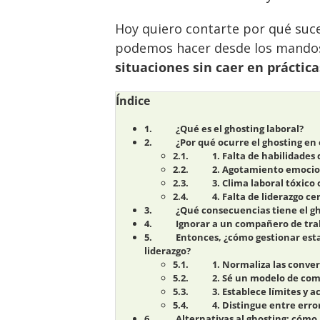
Hoy quiero contarte por qué suce
podemos hacer desde los mando
situaciones sin caer en práctic
Índice
¿Qué es el ghosting laboral?
¿Por qué ocurre el ghosting en 
1. Falta de habilidade
2. Agotamiento emocio
3. Clima laboral tóxico 
4. Falta de liderazgo c
¿Qué consecuencias tiene el gh
Ignorar a un compañero de tra
Entonces, ¿cómo gestionar esta
liderazgo?
1. Normaliza las conve
2. Sé un modelo de com
3. Establece límites y 
4. Distingue entre erro
Alternativas al ghosting: cómo 