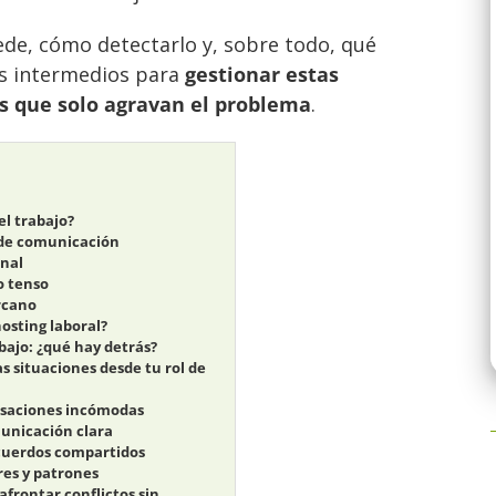
de, cómo detectarlo y, sobre todo, qué
s intermedios para
gestionar estas
as que solo agravan el problema
.
el trabajo?
s de comunicación
nal
o tenso
ercano
osting laboral?
bajo: ¿qué hay detrás?
s situaciones desde tu rol de
rsaciones incómodas
unicación clara
acuerdos compartidos
res y patrones
afrontar conflictos sin