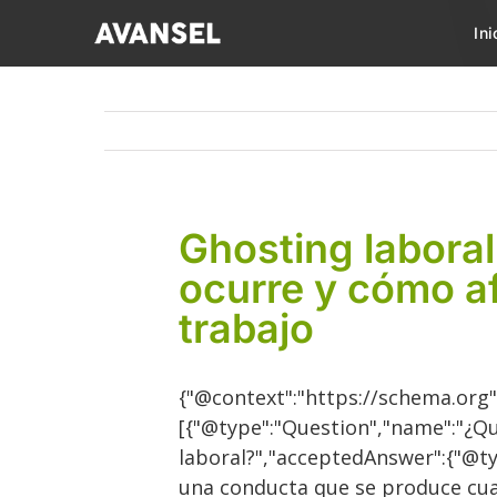
Saltar
Ini
al
contenido
Ghosting laboral
ocurre y cómo af
trabajo
{"@context":"https://schema.org"
[{"@type":"Question","name":"¿Qu
laboral?","acceptedAnswer":{"@typ
una conducta que se produce cu