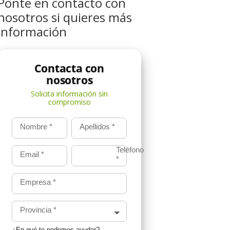
Ponte en contacto con
nosotros si quieres más
información
Nombre
*
Apellidos
*
Teléfono
Email
*
*
Empresa
*
Provincia
*
¿En qué te podemos ayudar?