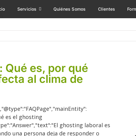
cio
Servicios
Quiénes Somos
Clientes
For
: Qué es, por qué
ecta al clima de
,"@type":"FAQPage","mainEntity":
é es el ghosting
e":"Answer","text":"El ghosting laboral es
ando una persona deja de responder o