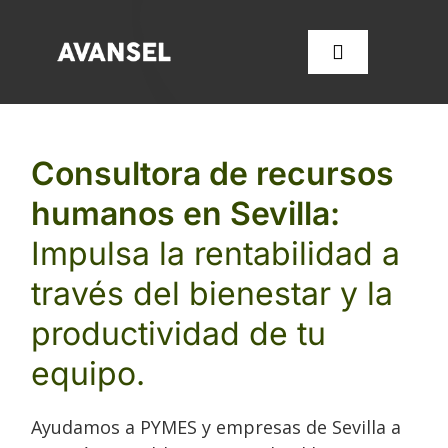
Saltar
al
Toggle
contenido
Navigation
SERVICIOS
Consultora de recursos
humanos en Sevilla:
CONÓCENOS
Impulsa la rentabilidad a
FORMACIÓN
través del bienestar y la
productividad de tu
OFERTAS DE EMPLEO
equipo.
CONTACTA CON NOSOT
Ayudamos a PYMES y empresas de Sevilla a